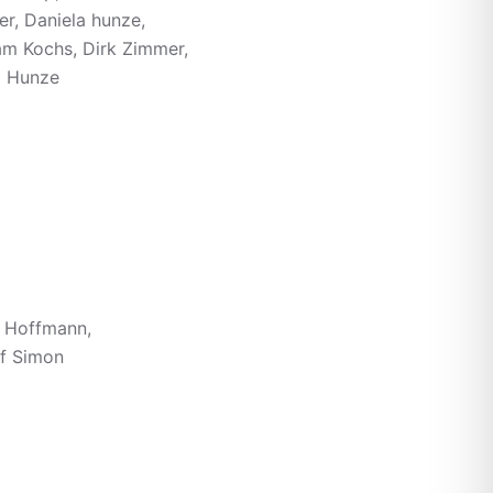
r, Daniela hunze,
iam Kochs, Dirk Zimmer,
a Hunze
r Hoffmann,
lf Simon