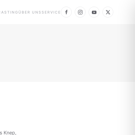
CASTING
ÜBER UNS
SERVICE
us Knep,